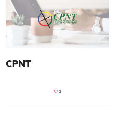
CPNT
2