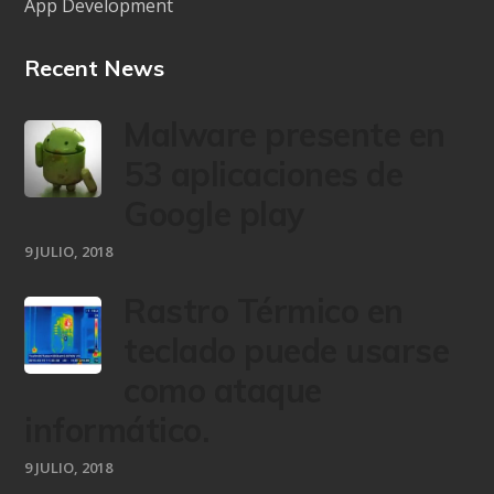
App Development
Recent News
Malware presente en
53 aplicaciones de
Google play
9 JULIO, 2018
Rastro Térmico en
teclado puede usarse
como ataque
informático.
9 JULIO, 2018