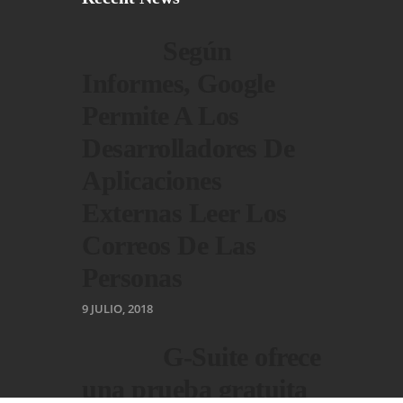
Según
Informes, Google
Permite A Los
Desarrolladores De
Aplicaciones
Externas Leer Los
Correos De Las
Personas
9 JULIO, 2018
G-Suite ofrece
una prueba gratuita